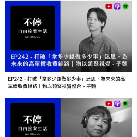
EP242 - 打破「拿多少錢做多少事」迷思，為未來的高
單價收費鋪路｜物以類聚視覺整合 - 子麵