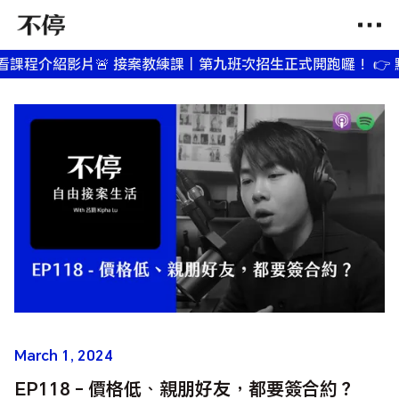
介紹影片
🚨 接案教練課｜第九班次招生正式開跑囉！ 👉 點我
March 1, 2024
EP118 - 價格低、親朋好友，都要簽合約？